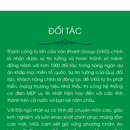
ĐỐI TÁC
Thành công to lớn của Van Khanh Group (VKG) chính
là nhận được sự tin tưởng và hoàn thành sứ mệnh
đồng hành với hơn 1000 đối tác trong hàng ngàn dự
án khắp mọi miền tổ quốc. Sự tin tưởng của Quý đối
tác, khách hàng chính là động lực để VKG tự tin phát
triển, mang thương hiệu Nhà thầu thi công hệ thống
cơ điện MEP uy tín nhất hiện nay đến với các tỉnh
thành trên cả nước và bạn bè năm châu.
Với Đội ngũ nhân sự có trình độ chuyên môn cao, giàu
kinh nghiệm và luôn khao khát chinh phục những tầm
cao mới, VKG cam kết giữ vững phương châm An