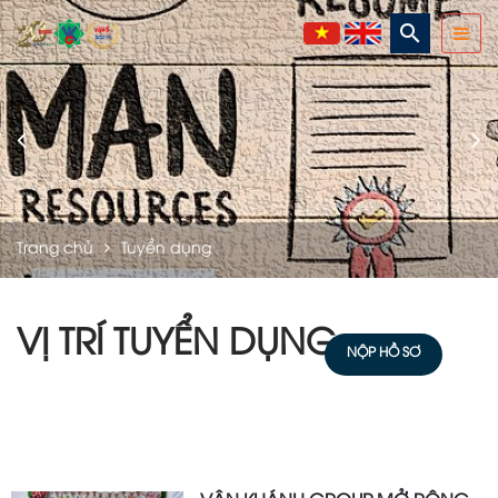
search
Trang chủ
Tuyển dụng
VỊ TRÍ TUYỂN DỤNG
NỘP HỒ SƠ