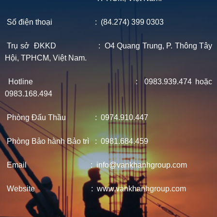
Số điện thoại : (84.274) 399 0303
Trụ sở ĐKKD : O4 Quang Trung, P. Thông Tây
Hội, TPHCM, Việt Nam.
Hotline : 0983.939.474 hoặc
0983.168.494
Phòng Đấu Thầu : 0974.910.447
Phòng Bảo hành Bảo trì : 0981.684.459
Email : info@vankhanhgroup.com
Website : www.vankhanhgroup.com