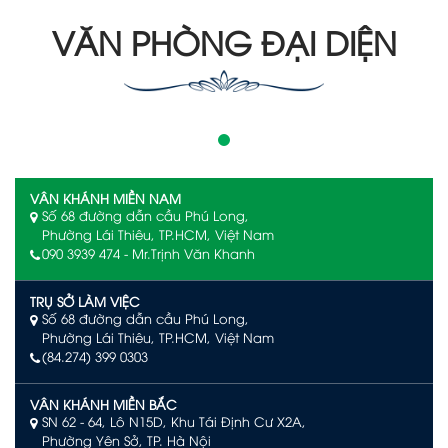
VĂN PHÒNG ĐẠI DIỆN
VÂN KHÁNH MIỀN NAM
Số 68 đường dẫn cầu Phú Long,
Phường Lái Thiêu, TP.HCM, Việt Nam
090 3939 474 - Mr.Trịnh Văn Khanh
TRỤ SỞ LÀM VIỆC
Số 68 đường dẫn cầu Phú Long,
Phường Lái Thiêu, TP.HCM, Việt Nam
(84.274) 399 0303
VÂN KHÁNH MIỀN BẮC
SN 62 - 64, Lô N15D, Khu Tái Định Cư X2A,
Phường Yên Sở, TP. Hà Nội