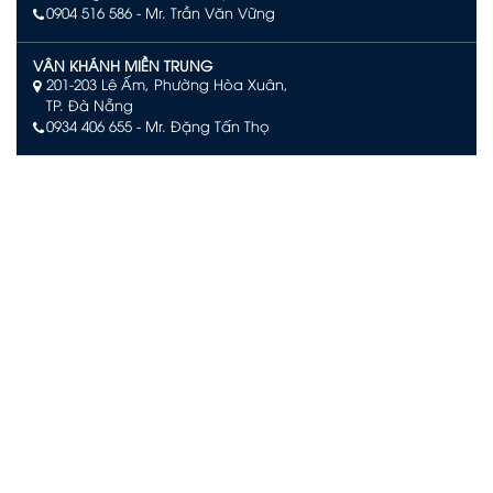
0904 516 586
- Mr. Trần Văn Vững
VÂN KHÁNH MIỀN TRUNG
201-203 Lê Ấm, Phường Hòa Xuân,
TP. Đà Nẵng
0934 406 655 - Mr. Đặng Tấn Thọ
VÂN KHÁNH PHÚ QUỐC
Số L244, đường Limoni L2, Khu đô thị Sun Grand City New
An Thới, Đặc khu Phú Quốc, An Giang
0903 504 363 – Mr. Võ Văn Quan
VÂN KHÁNH NHA TRANG
Tầng 29 KS. D'Qua Số 29 Phan Chu Trinh,
Phường Nha Trang, Tỉnh Khánh Hòa.
090 3939 474– Mr. Trịnh Văn Khanh