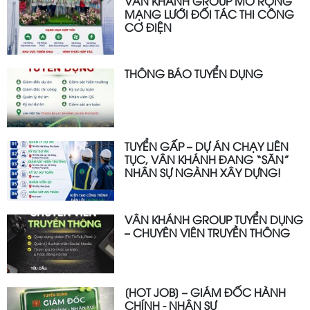
VÂN KHÁNH GROUP MỞ RỘNG
MẠNG LƯỚI ĐỐI TÁC THI CÔNG
CƠ ĐIỆN
THÔNG BÁO TUYỂN DỤNG
TUYỂN GẤP – DỰ ÁN CHẠY LIÊN
TỤC, VÂN KHÁNH ĐANG “SĂN”
NHÂN SỰ NGÀNH XÂY DỰNG!
VÂN KHÁNH GROUP TUYỂN DỤNG
– CHUYÊN VIÊN TRUYỀN THÔNG
[HOT JOB] – GIÁM ĐỐC HÀNH
CHÍNH - NHÂN SỰ