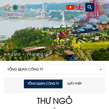
search
Trang chủ
Về chúng tôi
TỔNG QUAN CÔNG TY
TỔNG QUAN CÔNG TY
GIẤY PHÉP
THƯ NGỎ