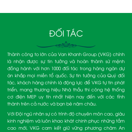
ĐỐI TÁC
Thành công to lớn của Van Khanh Group (VKG) chính
là nhận được sự tin tưởng và hoàn thành sứ mệnh
đồng hành với hơn 1000 đối tác trong hàng ngàn dự
án khắp mọi miền tổ quốc. Sự tin tưởng của Quý đối
tác, khách hàng chính là động lực để VKG tự tin phát
triển, mang thương hiệu Nhà thầu thi công hệ thống
cơ điện MEP uy tín nhất hiện nay đến với các tỉnh
thành trên cả nước và bạn bè năm châu.
Với Đội ngũ nhân sự có trình độ chuyên môn cao, giàu
kinh nghiệm và luôn khao khát chinh phục những tầm
cao mới, VKG cam kết giữ vững phương châm An