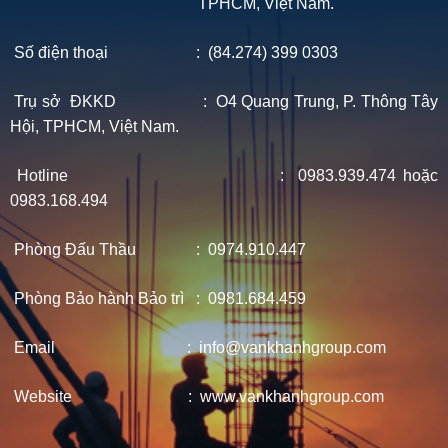
TPHCM, Việt Nam.
Số điện thoại : (84.274) 399 0303
Trụ sở ĐKKD : O4 Quang Trung, P. Thông Tây
Hội, TPHCM, Việt Nam.
Hotline : 0983.939.474 hoặc
0983.168.494
Phòng Đấu Thầu : 0974.910.447
Phòng Bảo hành Bảo trì : 0981.684.459
Email : info@vankhanhgroup.com
Website : www.vankhanhgroup.com