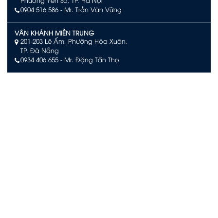
Phường Yên Sở, TP. Hà Nội
0904 516 586
- Mr. Trần Văn Vững
VÂN KHÁNH MIỀN TRUNG
201-203 Lê Ấm, Phường Hòa Xuân,
TP. Đà Nẵng
0934 406 655 - Mr. Đặng Tấn Thọ
VÂN KHÁNH PHÚ QUỐC
Số L244, đường Limoni L2, Khu đô thị Sun Grand City New
An Thới, Đặc khu Phú Quốc, An Giang
0903 504 363 – Mr. Võ Văn Quan
VÂN KHÁNH NHA TRANG
Tầng 29 KS. D'Qua Số 29 Phan Chu Trinh,
Phường Nha Trang, Tỉnh Khánh Hòa.
090 3939 474– Mr. Trịnh Văn Khanh