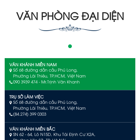
VĂN PHÒNG ĐẠI DIỆN
VÂN KHÁNH MIỀN NAM
Số 68 đường dẫn cầu Phú Long,
Phường Lái Thiêu, TP.HCM, Việt Nam
090 3939 474 - Mr.Trịnh Văn Khanh
TRỤ SỞ LÀM VIỆC
Số 68 đường dẫn cầu Phú Long,
Phường Lái Thiêu, TP.HCM, Việt Nam
(84.274) 399 0303
VÂN KHÁNH MIỀN BẮC
SN 62 - 64, Lô N15D, Khu Tái Định Cư X2A,