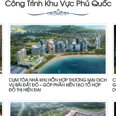
Công Trình Khu Vực Phú Quốc
CỤM TÒA NHÀ KHU HỖN HỢP THƯƠNG MẠI DỊCH
C
VỤ BÃI ĐẤT ĐỎ – GÓP PHẦN KIẾN TẠO TỔ HỢP
G
ĐÔ THỊ HIỆN ĐẠI
D