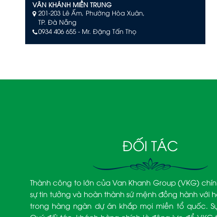
VÂN KHÁNH MIỀN TRUNG
201-203 Lê Ấm, Phường Hòa Xuân,
TP. Đà Nẵng
0934 406 655 - Mr. Đặng Tấn Thọ
VÂN KHÁNH PHÚ QUỐC
Số L244, đường Limoni L2, Khu đô thị Sun Grand
City New An Thới, Đặc khu Phú Quốc, An Giang
0903 504 363 – Mr. Võ Văn Quan
VÂN KHÁNH NHA TRANG
Tầng 29 KS. D'Qua Số 29 Phan Chu Trinh,
Phường Nha Trang, Tỉnh Khánh Hòa.
090 3939 474– Mr. Trịnh Văn Khanh
ĐỐI TÁC
Thành công to lớn của Van Khanh Group (VKG) chín
sự tin tưởng và hoàn thành sứ mệnh đồng hành với h
trong hàng ngàn dự án khắp mọi miền tổ quốc. Sự