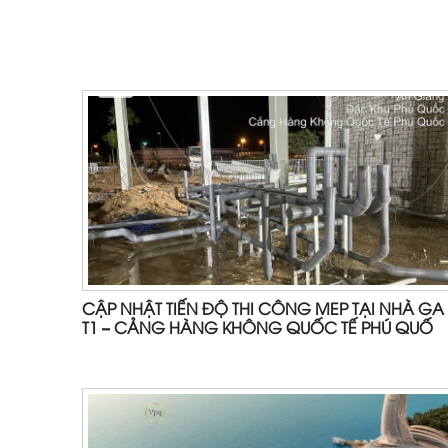
CẬP NHẬT TIẾN ĐỘ THI CÔNG MEP TẠI NHÀ GA
T1 – CẢNG HÀNG KHÔNG QUỐC TẾ PHÚ QUỐ