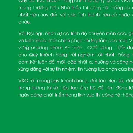
Quý đối tác, khách hàng chính là động lực để VKG tự 
mang thương hiệu Nhà thầu thi công hệ thống cơ đ
nhất hiện nay đến với các tỉnh thành trên cả nướ
châu.
Với Đội ngũ nhân sự có trình độ chuyên môn cao, g
và luôn khao khát chinh phục những tầm cao mới, 
vững phương châm An toàn - Chất lượng - Tiến 
cho Quý khách hàng trải nghiệm tốt nhất. Đồng 
cam kết luôn đổi mới, cập nhật xu hướng và công n
xứng đáng với sự tín nhiệm, tin tưởng lựa chọn của 
VKG rất mong quý khách hàng, đối tác hiện tại, đố
trong tương lai sẽ tiếp tục ủng hộ để làm động l
ngày càng phát triển trong lĩnh vực thi công hệ thốn