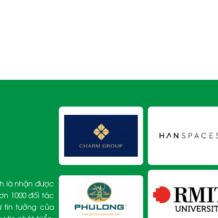
h là nhận được
ơn 1000 đối tác
 tin tưởng của