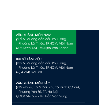
VÂN KHÁNH MIỀN NAM
Số 68 đường dẫn cầu Phú Long,
Phường Lái Thiêu, TP.HCM, Việt Nam
090 3939 474 - Mr.Trịnh Văn Khanh
TRỤ SỞ LÀM VIỆC
Số 68 đường dẫn cầu Phú Long,
Phường Lái Thiêu, TP.HCM, Việt Nam
(84.274) 399 0303
VÂN KHÁNH MIỀN BẮC
SN 62 - 64, Lô N15D, Khu Tái Định Cư X2A,
Phường Yên Sở, TP. Hà Nội
0904 516 586
- Mr. Trần Văn Vững