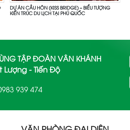
O
DỰ ÁN CẦU HÔN (KISS BRIDGE) – BIỂU TƯỢNG
KIẾN TRÚC DU LỊCH TẠI PHÚ QUỐC
 CÙNG TẬP ĐOÀN VÂN KHÁNH
 Lượng - Tiến Độ
0983 939 474