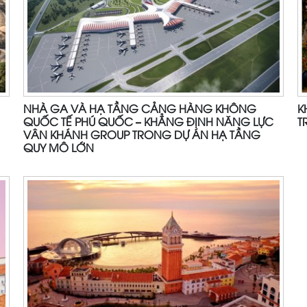
NHÀ GA VÀ HẠ TẦNG CẢNG HÀNG KHÔNG
K
QUỐC TẾ PHÚ QUỐC – KHẲNG ĐỊNH NĂNG LỰC
T
VÂN KHÁNH GROUP TRONG DỰ ÁN HẠ TẦNG
QUY MÔ LỚN