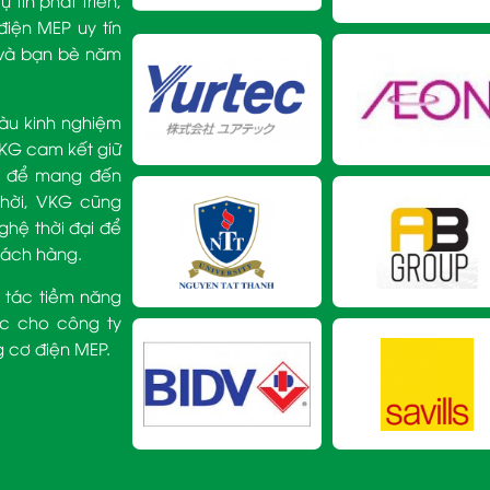
tin phát triển,
iện MEP uy tín
c và bạn bè năm
iàu kinh nghiệm
VKG cam kết giữ
độ để mang đến
thời, VKG cũng
ghệ thời đại để
khách hàng.
i tác tiềm năng
ực cho công ty
g cơ điện MEP.