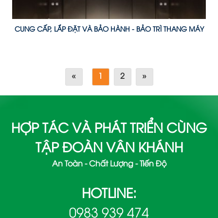
CUNG CẤP, LẮP ĐẶT VÀ BẢO HÀNH - BẢO TRÌ THANG MÁY
«
1
2
»
HỢP TÁC VÀ PHÁT TRIỂN CÙNG
TẬP ĐOÀN VÂN KHÁNH
An Toàn - Chất Lượng - Tiến Độ
HOTLINE:
0983 939 474