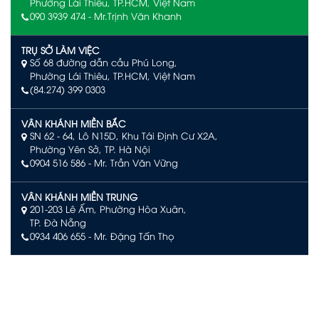
Phường Lái Thiêu, TP.HCM, Việt Nam
090 3939 474 - Mr.Trịnh Văn Khanh
TRỤ SỞ LÀM VIỆC
Số 68 đường dẫn cầu Phú Long,
Phường Lái Thiêu, TP.HCM, Việt Nam
(84.274) 399 0303
VÂN KHÁNH MIỀN BẮC
SN 62 - 64, Lô N15D, Khu Tái Định Cư X2A,
Phường Yên Sở, TP. Hà Nội
0904 516 586
- Mr. Trần Văn Vững
VÂN KHÁNH MIỀN TRUNG
201-203 Lê Ấm, Phường Hòa Xuân,
TP. Đà Nẵng
0934 406 655 - Mr. Đặng Tấn Thọ
VÂN KHÁNH PHÚ QUỐC
Số L244, đường Limoni L2, Khu đô thị Sun Grand City New
An Thới, Đặc khu Phú Quốc, An Giang
0903 504 363 – Mr. Võ Văn Quan