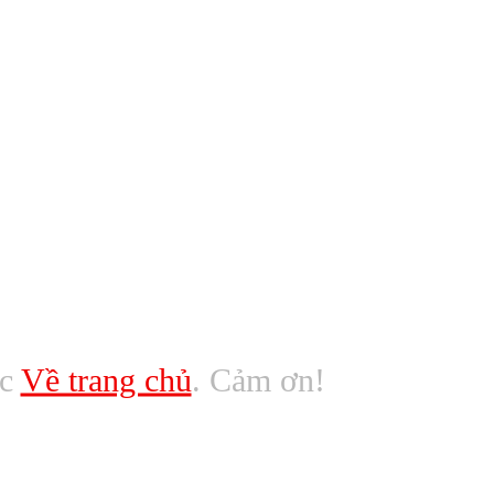
ác
Về trang chủ
. Cảm ơn!