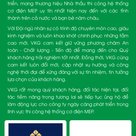
triển, mang thương hiệu Nhà thầu thi công hệ thống
cơ điện MEP uy tín nhất hiện nay đến với các tỉnh
thành trên cả nước và bạn bè năm châu.
Với Đội ngũ nhân sự có trình độ chuyên môn cao, giàu
kinh nghiệm và luôn khao khát chinh phục những tầm
cao mới, VKG cam kết giữ vững phương châm An
toàn - Chất lượng - Tiến độ để mang đến cho Quý
khách hàng trải nghiệm tốt nhất. Đồng thời, VKG cũng
cam kết luôn đổi mới, cập nhật xu hướng và công
nghệ thời đại để xứng đáng với sự tín nhiệm, tin tưởng
lựa chọn của khách hàng.
VKG rất mong quý khách hàng, đối tác hiện tại, đối
tác tiềm năng trong tương lai sẽ tiếp tục ủng hộ để
làm động lực cho công ty ngày càng phát triển trong
lĩnh vực thi công hệ thống cơ điện MEP.