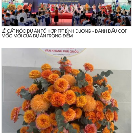
LỄ CẤT NÓC DỰ ÁN TỔ HỢP FPT BÌNH DƯƠNG - ĐÁNH DẤU CỘT
MỐC MỚI CỦA DỰ ÁN TRỌNG ĐIỂM