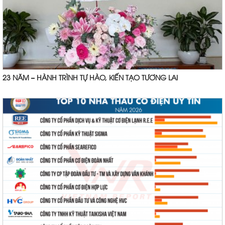
23 NĂM – HÀNH TRÌNH TỰ HÀO, KIẾN TẠO TƯƠNG LAI