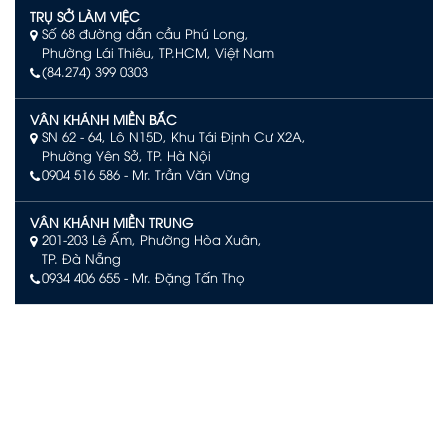
TRỤ SỞ LÀM VIỆC
Số 68 đường dẫn cầu Phú Long,
Phường Lái Thiêu, TP.HCM, Việt Nam
(84.274) 399 0303
VÂN KHÁNH MIỀN BẮC
SN 62 - 64, Lô N15D, Khu Tái Định Cư X2A,
Phường Yên Sở, TP. Hà Nội
0904 516 586
- Mr. Trần Văn Vững
VÂN KHÁNH MIỀN TRUNG
201-203 Lê Ấm, Phường Hòa Xuân,
TP. Đà Nẵng
0934 406 655 - Mr. Đặng Tấn Thọ
VÂN KHÁNH PHÚ QUỐC
Số L244, đường Limoni L2, Khu đô thị Sun Grand City New
An Thới, Đặc khu Phú Quốc, An Giang
0903 504 363 – Mr. Võ Văn Quan
VÂN KHÁNH NHA TRANG
Tầng 29 KS. D'Qua Số 29 Phan Chu Trinh,