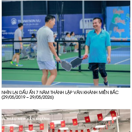
NHÌN LẠI DẤU ẤN 7 NĂM THÀNH LẬP VÂN KHÁNH MIỀN BẮC
(29/05/2019 – 29/05/2026)