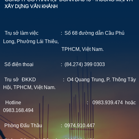
CÔNG TY CỔ PHẦN TẬP ĐOÀN ĐẦU TƯ - THƯƠNG MẠI VÀ
XÂY DỰNG VÂN KHÁNH
Trụ sở làm việc : Số 68 đường dẫn Cầu Phú
Long, Phường Lái Thiêu,
TPHCM, Việt Nam.
Số điện thoại : (84.274) 399 0303
Trụ sở ĐKKD : O4 Quang Trung, P. Thông Tây
Hội, TPHCM, Việt Nam.
Hotline : 0983.939.474 hoặc
0983.168.494
Phòng Đấu Thầu : 0974.910.447