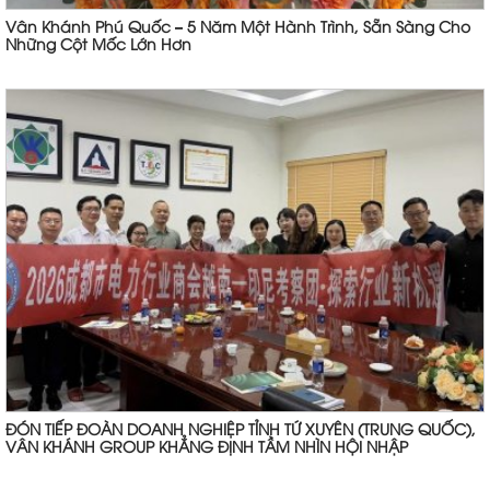
Vân Khánh Phú Quốc – 5 Năm Một Hành Trình, Sẵn Sàng Cho
Những Cột Mốc Lớn Hơn
ĐÓN TIẾP ĐOÀN DOANH NGHIỆP TỈNH TỨ XUYÊN (TRUNG QUỐC),
VÂN KHÁNH GROUP KHẲNG ĐỊNH TẦM NHÌN HỘI NHẬP