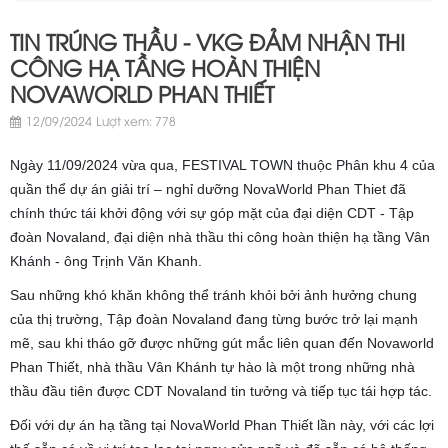
TIN TRÚNG THẦU - VKG ĐẢM NHẬN THI
CÔNG HẠ TẦNG HOÀN THIỆN
NOVAWORLD PHAN THIẾT
12/09/2024
Lượt xem: 778
Ngày 11/09/2024 vừa qua, FESTIVAL TOWN thuộc Phân khu 4 của
quần thể dự án giải trí – nghỉ dưỡng NovaWorld Phan Thiet đã
chính thức tái khởi động với sự góp mặt của đại diện CDT - Tập
đoàn Novaland, đại diện nhà thầu thi công hoàn thiện hạ tầng Vân
Khánh - ông Trịnh Văn Khanh.
Sau những khó khăn không thể tránh khỏi bởi ảnh hưởng chung
của thị trường, Tập đoàn Novaland đang từng bước trở lại mạnh
mẽ, sau khi tháo gỡ được những gút mắc liên quan đến Novaworld
Phan Thiết, nhà thầu Vân Khánh tự hào là một trong những nhà
thầu đầu tiên được CDT Novaland tin tưởng và tiếp tục tái hợp tác.
Đối với dự án hạ tầng tại NovaWorld Phan Thiết lần này, với các lợi