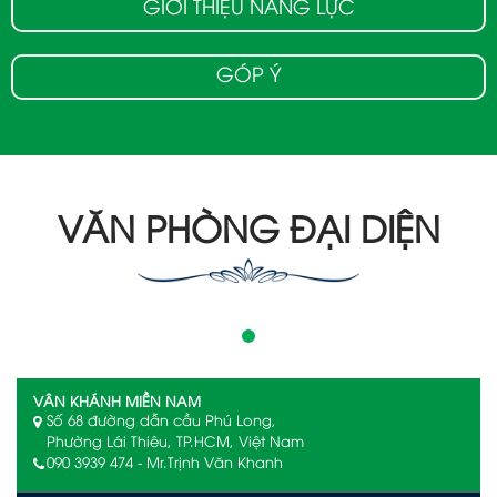
GIỚI THIỆU NĂNG LỰC
GÓP Ý
VĂN PHÒNG ĐẠI DIỆN
VÂN KHÁNH MIỀN NAM
Số 68 đường dẫn cầu Phú Long,
Phường Lái Thiêu, TP.HCM, Việt Nam
090 3939 474 - Mr.Trịnh Văn Khanh