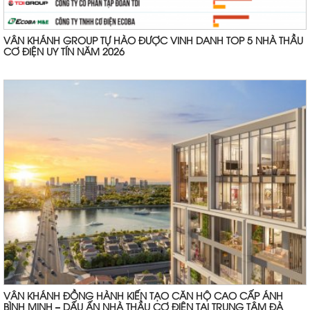
VÂN KHÁNH GROUP TỰ HÀO ĐƯỢC VINH DANH TOP 5 NHÀ THẦU
CƠ ĐIỆN UY TÍN NĂM 2026
VÂN KHÁNH ĐỒNG HÀNH KIẾN TẠO CĂN HỘ CAO CẤP ÁNH
BÌNH MINH – DẤU ẤN NHÀ THẦU CƠ ĐIỆN TẠI TRUNG TÂM ĐÀ