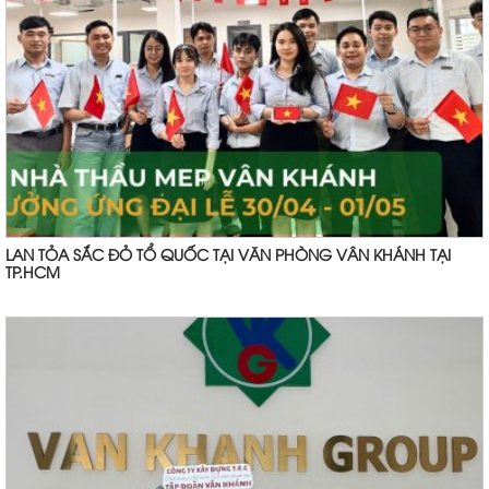
LAN TỎA SẮC ĐỎ TỔ QUỐC TẠI VĂN PHÒNG VÂN KHÁNH TẠI
TP.HCM