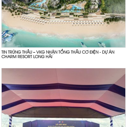
TIN TRÚNG THẦU – VKG NHẬN TỔNG THẦU CƠ ĐIỆN - DỰ ÁN
CHARM RESORT LONG HẢI