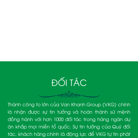
Phường Nha Trang, Tỉnh Khánh Hòa.
090 3939 474– Mr. Trịnh Văn Khanh
ĐỐI TÁC
Thành công to lớn của Van Khanh Group (VKG) chính
là nhận được sự tin tưởng và hoàn thành sứ mệnh
đồng hành với hơn 1000 đối tác trong hàng ngàn dự
án khắp mọi miền tổ quốc. Sự tin tưởng của Quý đối
tác, khách hàng chính là động lực để VKG tự tin phát