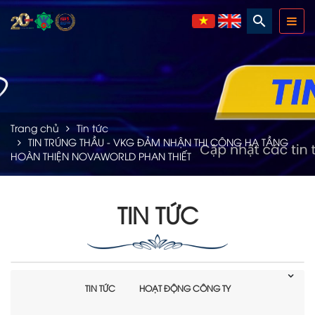
search
Trang chủ
Tin tức
TIN TRÚNG THẦU - VKG ĐẢM NHẬN THI CÔNG HẠ TẦNG
HOÀN THIỆN NOVAWORLD PHAN THIẾT
TIN TỨC
TIN TỨC
HOẠT ĐỘNG CÔNG TY