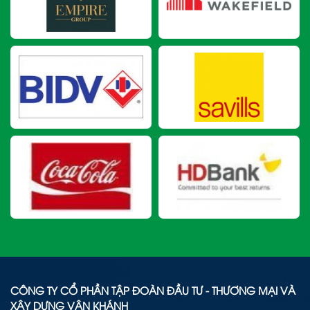
CÔNG TY CỔ PHẦN TẬP ĐOÀN ĐẦU TƯ - THƯƠNG MẠI VÀ
XÂY DỰNG VÂN KHÁNH