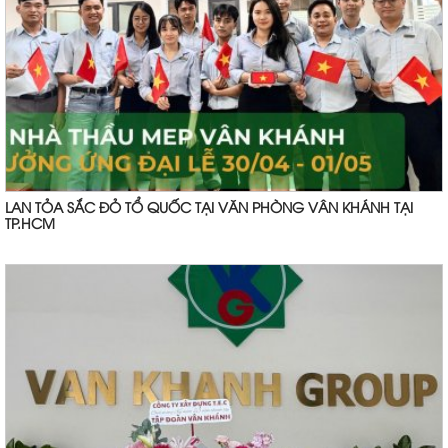
LAN TỎA SẮC ĐỎ TỔ QUỐC TẠI VĂN PHÒNG VÂN KHÁNH TẠI
TP.HCM