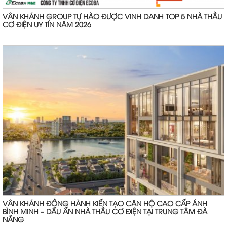
VÂN KHÁNH GROUP TỰ HÀO ĐƯỢC VINH DANH TOP 5 NHÀ THẦU
CƠ ĐIỆN UY TÍN NĂM 2026
VÂN KHÁNH ĐỒNG HÀNH KIẾN TẠO CĂN HỘ CAO CẤP ÁNH
BÌNH MINH – DẤU ẤN NHÀ THẦU CƠ ĐIỆN TẠI TRUNG TÂM ĐÀ
NẴNG