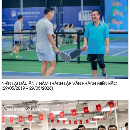
NHÌN LẠI DẤU ẤN 7 NĂM THÀNH LẬP VÂN KHÁNH MIỀN BẮC
(29/05/2019 – 29/05/2026)