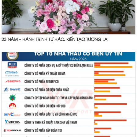
23 NĂM – HÀNH TRÌNH TỰ HÀO, KIẾN TẠO TƯƠNG LAI