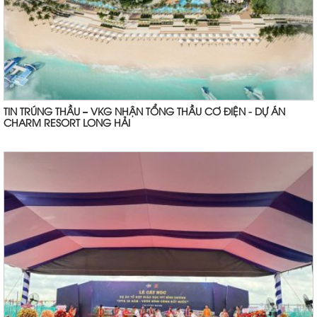
TIN TRÚNG THẦU – VKG NHẬN TỔNG THẦU CƠ ĐIỆN - DỰ ÁN
CHARM RESORT LONG HẢI