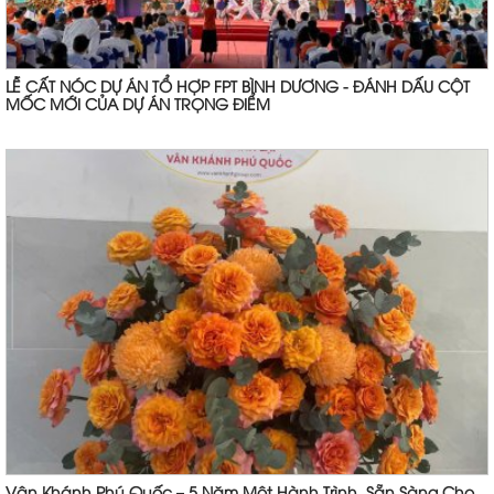
LỄ CẤT NÓC DỰ ÁN TỔ HỢP FPT BÌNH DƯƠNG - ĐÁNH DẤU CỘT
MỐC MỚI CỦA DỰ ÁN TRỌNG ĐIỂM