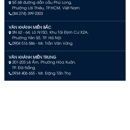
Số 68 đường dẫn cầu Phú Long,
Phường Lái Thiêu, TP.HCM, Việt Nam
(84.274) 399 0303
VÂN KHÁNH MIỀN BẮC
SN 62 - 64, Lô N15D, Khu Tái Định Cư X2A,
Phường Yên Sở, TP. Hà Nội
0904 516 586
- Mr. Trần Văn Vững
VÂN KHÁNH MIỀN TRUNG
201-203 Lê Ấm, Phường Hòa Xuân,
TP. Đà Nẵng
0934 406 655 - Mr. Đặng Tấn Thọ
VÂN KHÁNH PHÚ QUỐC
Số L244, đường Limoni L2, Khu đô thị Sun Grand City New
An Thới, Đặc khu Phú Quốc, An Giang
0903 504 363 – Mr. Võ Văn Quan
VÂN KHÁNH NHA TRANG
Tầng 29 KS. D'Qua Số 29 Phan Chu Trinh,
Phường Nha Trang, Tỉnh Khánh Hòa.