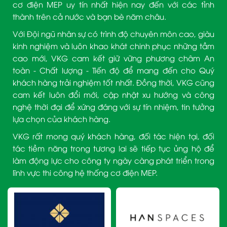
cơ điện MEP uy tín nhất hiện nay đến với các tỉnh
thành trên cả nước và bạn bè năm châu.
Với Đội ngũ nhân sự có trình độ chuyên môn cao, giàu
kinh nghiệm và luôn khao khát chinh phục những tầm
cao mới, VKG cam kết giữ vững phương châm An
toàn - Chất lượng - Tiến độ để mang đến cho Quý
khách hàng trải nghiệm tốt nhất. Đồng thời, VKG cũng
cam kết luôn đổi mới, cập nhật xu hướng và công
nghệ thời đại để xứng đáng với sự tín nhiệm, tin tưởng
lựa chọn của khách hàng.
VKG rất mong quý khách hàng, đối tác hiện tại, đối
tác tiềm năng trong tương lai sẽ tiếp tục ủng hộ để
làm động lực cho công ty ngày càng phát triển trong
lĩnh vực thi công hệ thống cơ điện MEP.