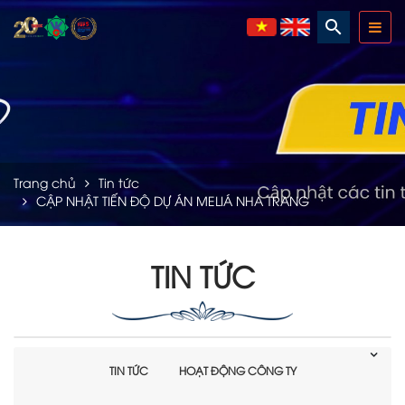
search
Trang chủ
Tin tức
CẬP NHẬT TIẾN ĐỘ DỰ ÁN MELIÁ NHA TRANG
TIN TỨC
TIN TỨC
HOẠT ĐỘNG CÔNG TY