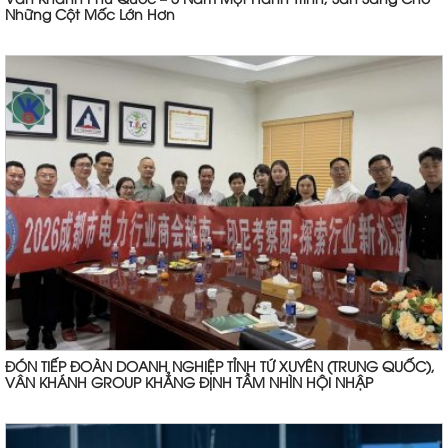
Vân Khánh Phú Quốc – 5 Năm Một Hành Trình, Sẵn Sàng Cho
Những Cột Mốc Lớn Hơn
ĐÓN TIẾP ĐOÀN DOANH NGHIỆP TỈNH TỨ XUYÊN (TRUNG QUỐC),
VÂN KHÁNH GROUP KHẲNG ĐỊNH TẦM NHÌN HỘI NHẬP