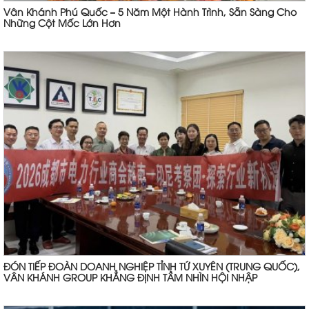
Vân Khánh Phú Quốc – 5 Năm Một Hành Trình, Sẵn Sàng Cho
Những Cột Mốc Lớn Hơn
ĐÓN TIẾP ĐOÀN DOANH NGHIỆP TỈNH TỨ XUYÊN (TRUNG QUỐC),
VÂN KHÁNH GROUP KHẲNG ĐỊNH TẦM NHÌN HỘI NHẬP