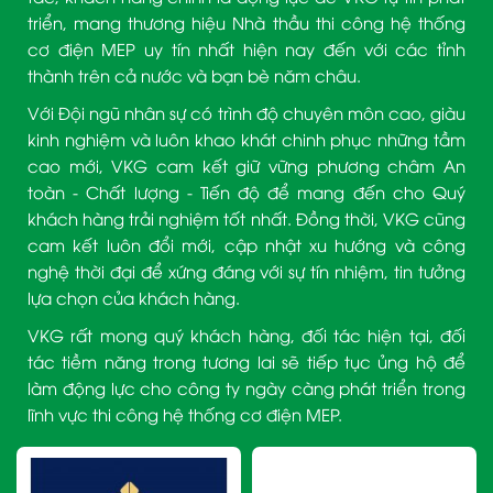
triển, mang thương hiệu Nhà thầu thi công hệ thống
cơ điện MEP uy tín nhất hiện nay đến với các tỉnh
thành trên cả nước và bạn bè năm châu.
Với Đội ngũ nhân sự có trình độ chuyên môn cao, giàu
kinh nghiệm và luôn khao khát chinh phục những tầm
cao mới, VKG cam kết giữ vững phương châm An
toàn - Chất lượng - Tiến độ để mang đến cho Quý
khách hàng trải nghiệm tốt nhất. Đồng thời, VKG cũng
cam kết luôn đổi mới, cập nhật xu hướng và công
nghệ thời đại để xứng đáng với sự tín nhiệm, tin tưởng
lựa chọn của khách hàng.
VKG rất mong quý khách hàng, đối tác hiện tại, đối
tác tiềm năng trong tương lai sẽ tiếp tục ủng hộ để
làm động lực cho công ty ngày càng phát triển trong
lĩnh vực thi công hệ thống cơ điện MEP.