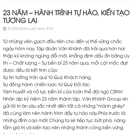
23 NĂM – HÀNH TRÌNH TỰ HÀO, KIẾN TẠO
TƯƠNG LAI
01/04/2026
Lượt xem: 314
Từ những viên gạch đầu tiên cho đến vị thế vững chắc
ngày hôm nay, Tập đoàn Vân Khánh đã trải qua hơn hai
thập kỷ không ngừng đổi mới, khẳng định dấu ấn bằng Uy
tín – Chất lượng – Sự bền bỉ 23 năm qua, mỗi cột mốc đạt
được đều là kết tinh của:
Sự tin tưởng trân quý từ Quý Khách hàng.
Sự đồng hành chiến lược từ Quý Đối tác.
Tâm huyết và nỗ lực bền bỉ của toàn thể đội ngũ CBNV.
Nhân dịp kỷ niệm 23 năm thành lập, Vân Khánh Group xin
gửi lời tri ân sâu sắc nhất đến tất cả những "mảnh ghép"
đã cùng làm nên hành trình đầy tự hào này.Phía trước là
những đỉnh cao mới! Chúng ta sẽ tiếp tục bứt phá, nâng
tầm giá trị và kiến tạo nên những thành công bền vững