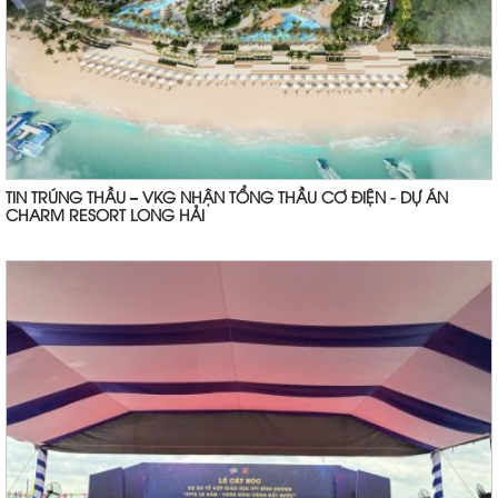
TIN TRÚNG THẦU – VKG NHẬN TỔNG THẦU CƠ ĐIỆN - DỰ ÁN
CHARM RESORT LONG HẢI