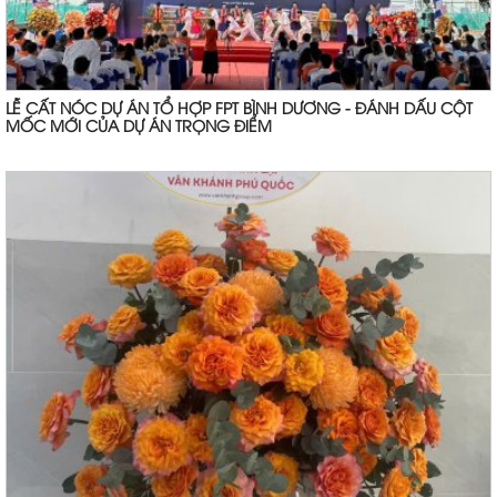
LỄ CẤT NÓC DỰ ÁN TỔ HỢP FPT BÌNH DƯƠNG - ĐÁNH DẤU CỘT
MỐC MỚI CỦA DỰ ÁN TRỌNG ĐIỂM