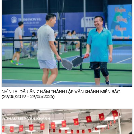
NHÌN LẠI DẤU ẤN 7 NĂM THÀNH LẬP VÂN KHÁNH MIỀN BẮC
(29/05/2019 – 29/05/2026)