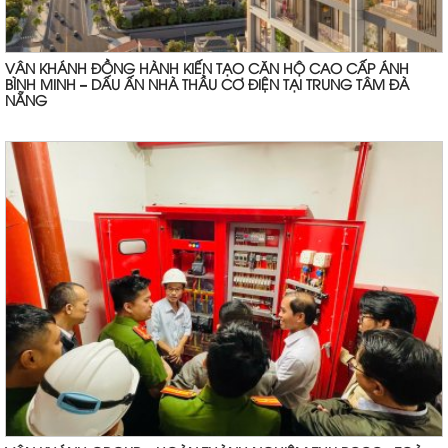
VÂN KHÁNH ĐỒNG HÀNH KIẾN TẠO CĂN HỘ CAO CẤP ÁNH
BÌNH MINH – DẤU ẤN NHÀ THẦU CƠ ĐIỆN TẠI TRUNG TÂM ĐÀ
NẴNG