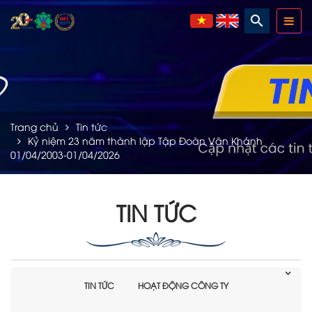
search
Trang chủ
Tin tức
Kỷ niệm 23 năm thành lập Tập Đoàn Vân Khánh
01/04/2003-01/04/2026
TIN TỨC
TIN TỨC
HOẠT ĐỘNG CÔNG TY