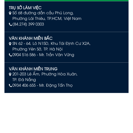
TRỤ SỞ LÀM VIỆC
Số 68 đường dẫn cầu Phú Long,
Phường Lái Thiêu, TP.HCM, Việt Nam
(84.274) 399 0303
VÂN KHÁNH MIỀN BẮC
SN 62 - 64, Lô N15D, Khu Tái Định Cư X2A,
Phường Yên Sở, TP. Hà Nội
0904 516 586
- Mr. Trần Văn Vững
VÂN KHÁNH MIỀN TRUNG
201-203 Lê Ấm, Phường Hòa Xuân,
TP. Đà Nẵng
0934 406 655 - Mr. Đặng Tấn Thọ
VÂN KHÁNH PHÚ QUỐC
Số L244, đường Limoni L2, Khu đô thị Sun Grand City New
An Thới, Đặc khu Phú Quốc, An Giang
0903 504 363 – Mr. Võ Văn Quan
VÂN KHÁNH NHA TRANG