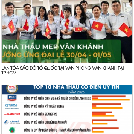
LAN TỎA SẮC ĐỎ TỔ QUỐC TẠI VĂN PHÒNG VÂN KHÁNH TẠI
TP.HCM