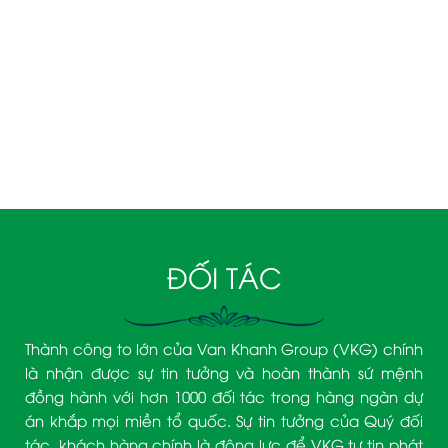
Tầng 29 KS. D'Qua Số 29 Phan Chu Trinh,
Phường Nha Trang, Tỉnh Khánh Hòa.
090 3939 474– Mr. Trịnh Văn Khanh
ĐỐI TÁC
Thành công to lớn của Van Khanh Group (VKG) chính
là nhận được sự tin tưởng và hoàn thành sứ mệnh
đồng hành với hơn 1000 đối tác trong hàng ngàn dự
án khắp mọi miền tổ quốc. Sự tin tưởng của Quý đối
tác, khách hàng chính là động lực để VKG tự tin phát