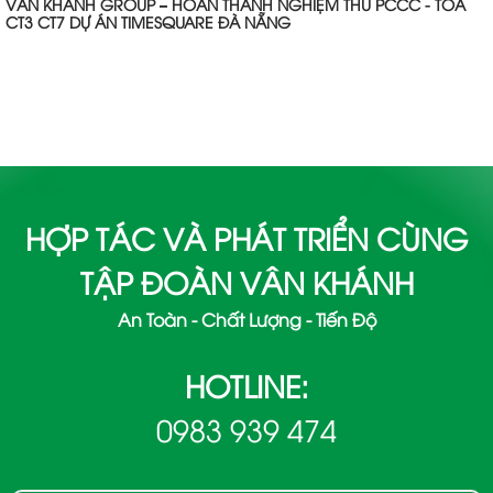
VÂN KHÁNH GROUP – HOÀN THÀNH NGHIỆM THU PCCC - TOÀ
CT3 CT7 DỰ ÁN TIMESQUARE ĐÀ NẴNG
HỢP TÁC VÀ PHÁT TRIỂN CÙNG
TẬP ĐOÀN VÂN KHÁNH
An Toàn - Chất Lượng - Tiến Độ
HOTLINE:
0983 939 474