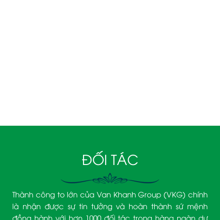
VÂN KHÁNH NHA TRANG
Tầng 29 KS. D'Qua Số 29 Phan Chu Trinh,
Phường Nha Trang, Tỉnh Khánh Hòa.
090 3939 474– Mr. Trịnh Văn Khanh
ĐỐI TÁC
Thành công to lớn của Van Khanh Group (VKG) chính
là nhận được sự tin tưởng và hoàn thành sứ mệnh
đồng hành với hơn 1000 đối tác trong hàng ngàn dự