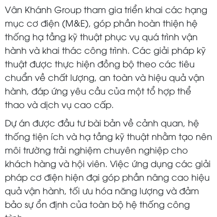
Vân Khánh Group tham gia triển khai các hạng
mục cơ điện (M&E), góp phần hoàn thiện hệ
thống hạ tầng kỹ thuật phục vụ quá trình vận
hành và khai thác công trình. Các giải pháp kỹ
thuật được thực hiện đồng bộ theo các tiêu
chuẩn về chất lượng, an toàn và hiệu quả vận
hành, đáp ứng yêu cầu của một tổ hợp thể
thao và dịch vụ cao cấp.
Dự án được đầu tư bài bản về cảnh quan, hệ
thống tiện ích và hạ tầng kỹ thuật nhằm tạo nên
môi trường trải nghiệm chuyên nghiệp cho
khách hàng và hội viên. Việc ứng dụng các giải
pháp cơ điện hiện đại góp phần nâng cao hiệu
quả vận hành, tối ưu hóa năng lượng và đảm
bảo sự ổn định của toàn bộ hệ thống công