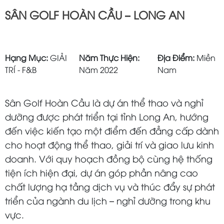
SÂN GOLF HOÀN CẦU – LONG AN
Hạng Mục:
GIẢI
Năm Thực Hiện:
Địa Điểm:
Miền
TRÍ - F&B
Năm 2022
Nam
Sân Golf Hoàn Cầu là dự án thể thao và nghỉ
dưỡng được phát triển tại tỉnh Long An, hướng
đến việc kiến tạo một điểm đến đẳng cấp dành
cho hoạt động thể thao, giải trí và giao lưu kinh
doanh. Với quy hoạch đồng bộ cùng hệ thống
tiện ích hiện đại, dự án góp phần nâng cao
chất lượng hạ tầng dịch vụ và thúc đẩy sự phát
triển của ngành du lịch – nghỉ dưỡng trong khu
vực.