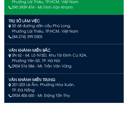
Phường Lái Thiêu, TP.HCM, Việt Nam
090 3939 474 - Mr.Trịnh Văn Khanh
TRỤ SỞ LÀM VIỆC
Số 68 đường dẫn cầu Phú Long,
Phường Lái Thiêu, TP.HCM, Việt Nam
(84.274) 399 0303
VÂN KHÁNH MIỀN BẮC
SN 62 - 64, Lô N15D, Khu Tái Định Cư X2A,
Phường Yên Sở, TP. Hà Nội
0904 516 586
- Mr. Trần Văn Vững
VÂN KHÁNH MIỀN TRUNG
201-203 Lê Ấm, Phường Hòa Xuân,
TP. Đà Nẵng
0934 406 655 - Mr. Đặng Tấn Thọ
VÂN KHÁNH PHÚ QUỐC
Số L244, đường Limoni L2, Khu đô thị Sun Grand City New
An Thới, Đặc khu Phú Quốc, An Giang
0903 504 363 – Mr. Võ Văn Quan