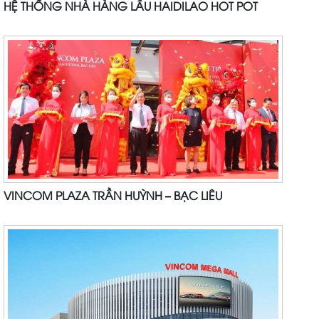
HỆ THỐNG NHÀ HÀNG LẨU HAIDILAO HOT POT
VINCOM PLAZA TRẦN HUỲNH – BẠC LIÊU