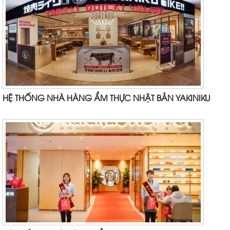
HỆ THỐNG NHÀ HÀNG ẨM THỰC NHẬT BẢN YAKINIKU