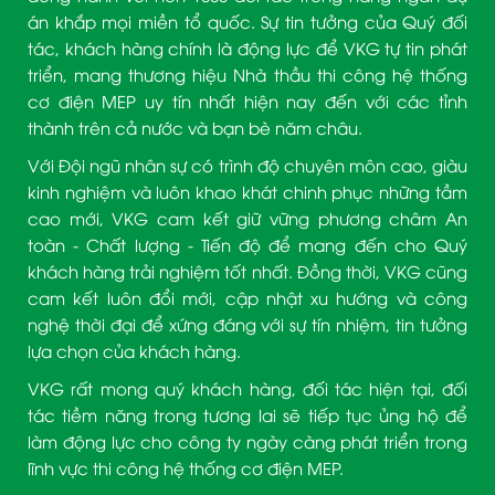
án khắp mọi miền tổ quốc. Sự tin tưởng của Quý đối
tác, khách hàng chính là động lực để VKG tự tin phát
triển, mang thương hiệu Nhà thầu thi công hệ thống
cơ điện MEP uy tín nhất hiện nay đến với các tỉnh
thành trên cả nước và bạn bè năm châu.
Với Đội ngũ nhân sự có trình độ chuyên môn cao, giàu
kinh nghiệm và luôn khao khát chinh phục những tầm
cao mới, VKG cam kết giữ vững phương châm An
toàn - Chất lượng - Tiến độ để mang đến cho Quý
khách hàng trải nghiệm tốt nhất. Đồng thời, VKG cũng
cam kết luôn đổi mới, cập nhật xu hướng và công
nghệ thời đại để xứng đáng với sự tín nhiệm, tin tưởng
lựa chọn của khách hàng.
VKG rất mong quý khách hàng, đối tác hiện tại, đối
tác tiềm năng trong tương lai sẽ tiếp tục ủng hộ để
làm động lực cho công ty ngày càng phát triển trong
lĩnh vực thi công hệ thống cơ điện MEP.