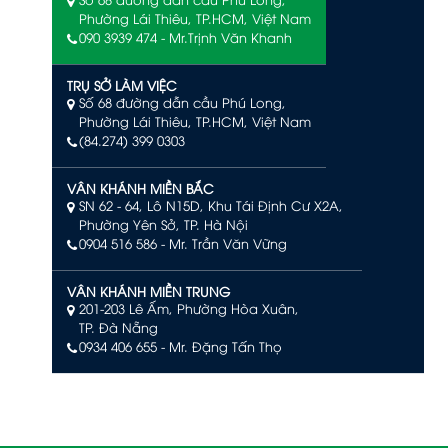
Số 68 đường dẫn cầu Phú Long,
Phường Lái Thiêu, TP.HCM, Việt Nam
090 3939 474 - Mr.Trịnh Văn Khanh
TRỤ SỞ LÀM VIỆC
Số 68 đường dẫn cầu Phú Long,
Phường Lái Thiêu, TP.HCM, Việt Nam
(84.274) 399 0303
VÂN KHÁNH MIỀN BẮC
SN 62 - 64, Lô N15D, Khu Tái Định Cư X2A,
Phường Yên Sở, TP. Hà Nội
0904 516 586
- Mr. Trần Văn Vững
VÂN KHÁNH MIỀN TRUNG
201-203 Lê Ấm, Phường Hòa Xuân,
TP. Đà Nẵng
0934 406 655 - Mr. Đặng Tấn Thọ
VÂN KHÁNH PHÚ QUỐC
Số L244, đường Limoni L2, Khu đô thị Sun Grand
City New An Thới, Đặc khu Phú Quốc, An Giang