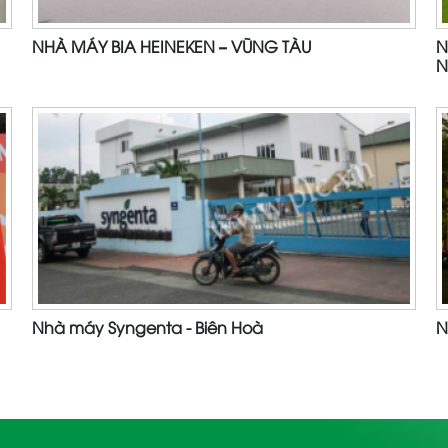
NHÀ MÁY BIA HEINEKEN – VŨNG TÀU
N
N
Nhà máy Syngenta - Biên Hoà
N