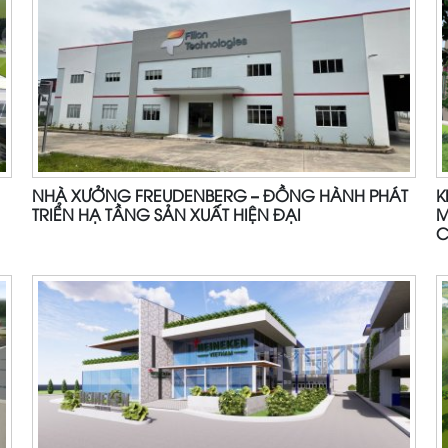
NHÀ XƯỞNG FREUDENBERG – ĐỒNG HÀNH PHÁT
K
TRIỂN HẠ TẦNG SẢN XUẤT HIỆN ĐẠI
M
C