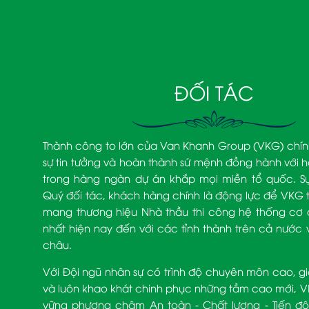
0903 504 363 – Mr. Võ Văn Quan
VÂN KHÁNH NHA TRANG
Tầng 29 KS. D'Qua Số 29 Phan Chu Trinh,
Phường Nha Trang, Tỉnh Khánh Hòa.
090 3939 474– Mr. Trịnh Văn Khanh
ĐỐI TÁC
Thành công to lớn của Van Khanh Group (VKG) chín
sự tin tưởng và hoàn thành sứ mệnh đồng hành với h
trong hàng ngàn dự án khắp mọi miền tổ quốc. Sự
Quý đối tác, khách hàng chính là động lực để VKG tự 
mang thương hiệu Nhà thầu thi công hệ thống cơ đ
nhất hiện nay đến với các tỉnh thành trên cả nướ
châu.
Với Đội ngũ nhân sự có trình độ chuyên môn cao, g
và luôn khao khát chinh phục những tầm cao mới, 
vững phương châm An toàn - Chất lượng - Tiến 