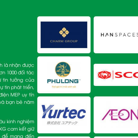
h là nhận được
ơn 1000 đối tác
 tin tưởng của
tin phát triển,
iện MEP uy tín
c và bạn bè năm
iàu kinh nghiệm
VKG cam kết giữ
độ để mang đến