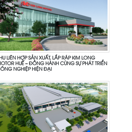
HU LIÊN HỢP SẢN XUẤT, LẮP RÁP KIM LONG
OTOR HUẾ – ĐỒNG HÀNH CÙNG SỰ PHÁT TRIỂN
ÔNG NGHIỆP HIỆN ĐẠI