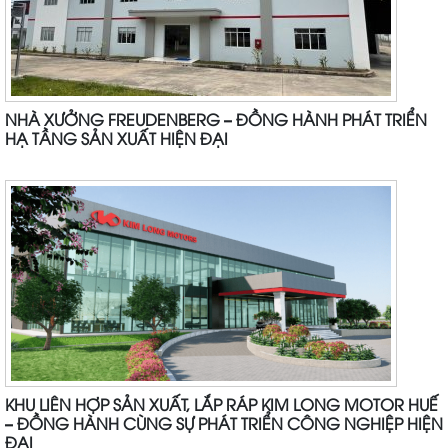
NHÀ XƯỞNG FREUDENBERG – ĐỒNG HÀNH PHÁT TRIỂN
HẠ TẦNG SẢN XUẤT HIỆN ĐẠI
KHU LIÊN HỢP SẢN XUẤT, LẮP RÁP KIM LONG MOTOR HUẾ
– ĐỒNG HÀNH CÙNG SỰ PHÁT TRIỂN CÔNG NGHIỆP HIỆN
ĐẠI