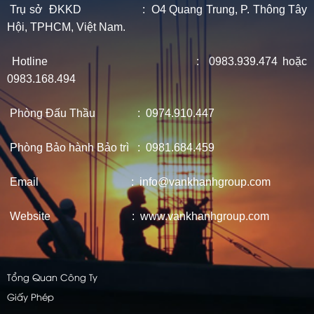
Trụ sở ĐKKD : O4 Quang Trung, P. Thông Tây
Hội, TPHCM, Việt Nam.
Hotline : 0983.939.474 hoặc
0983.168.494
Phòng Đấu Thầu : 0974.910.447
Phòng Bảo hành Bảo trì : 0981.684.459
Email : info@vankhanhgroup.com
Website : www.vankhanhgroup.com
Tổng Quan Công Ty
Giấy Phép