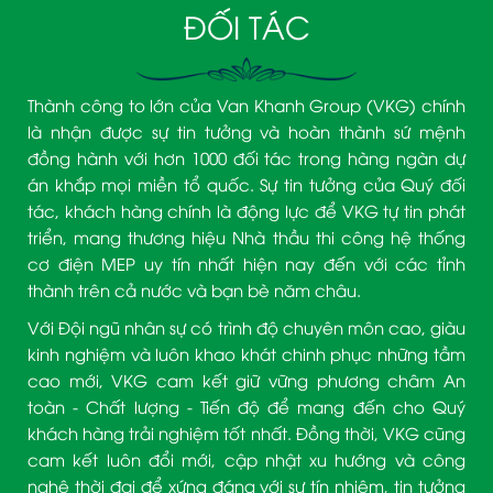
ĐỐI TÁC
Thành công to lớn của Van Khanh Group (VKG) chính
là nhận được sự tin tưởng và hoàn thành sứ mệnh
đồng hành với hơn 1000 đối tác trong hàng ngàn dự
án khắp mọi miền tổ quốc. Sự tin tưởng của Quý đối
tác, khách hàng chính là động lực để VKG tự tin phát
triển, mang thương hiệu Nhà thầu thi công hệ thống
cơ điện MEP uy tín nhất hiện nay đến với các tỉnh
thành trên cả nước và bạn bè năm châu.
Với Đội ngũ nhân sự có trình độ chuyên môn cao, giàu
kinh nghiệm và luôn khao khát chinh phục những tầm
cao mới, VKG cam kết giữ vững phương châm An
toàn - Chất lượng - Tiến độ để mang đến cho Quý
khách hàng trải nghiệm tốt nhất. Đồng thời, VKG cũng
cam kết luôn đổi mới, cập nhật xu hướng và công
nghệ thời đại để xứng đáng với sự tín nhiệm, tin tưởng