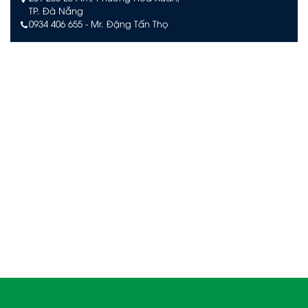
TP. Đà Nẵng
0934 406 655 - Mr. Đặng Tấn Thọ
VÂN KHÁNH PHÚ QUỐC
Số L244, đường Limoni L2, Khu đô thị Sun Grand City New
An Thới, Đặc khu Phú Quốc, An Giang
0903 504 363 – Mr. Võ Văn Quan
VÂN KHÁNH NHA TRANG
Tầng 29 KS. D'Qua Số 29 Phan Chu Trinh,
Phường Nha Trang, Tỉnh Khánh Hòa.
090 3939 474– Mr. Trịnh Văn Khanh