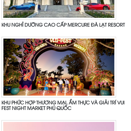
KHU NGHỈ DƯỠNG CAO CẤP MERCURE ĐÀ LẠT RESORT
KHU PHỨC HỢP THƯƠNG MẠI, ẨM THỰC VÀ GIẢI TRÍ VUI
FEST NIGHT MARKET PHÚ QUỐC