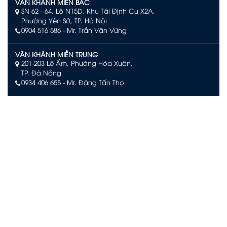
VÂN KHÁNH MIỀN BẮC
SN 62 - 64, Lô N15D, Khu Tái Định Cư X2A,
Phường Yên Sở, TP. Hà Nội
0904 516 586
- Mr. Trần Văn Vững
VÂN KHÁNH MIỀN TRUNG
201-203 Lê Ấm, Phường Hòa Xuân,
TP. Đà Nẵng
0934 406 655 - Mr. Đặng Tấn Thọ
VÂN KHÁNH PHÚ QUỐC
Số L244, đường Limoni L2, Khu đô thị Sun Grand City New
An Thới, Đặc khu Phú Quốc, An Giang
0903 504 363 – Mr. Võ Văn Quan
VÂN KHÁNH NHA TRANG
Tầng 29 KS. D'Qua Số 29 Phan Chu Trinh,
Phường Nha Trang, Tỉnh Khánh Hòa.
090 3939 474– Mr. Trịnh Văn Khanh