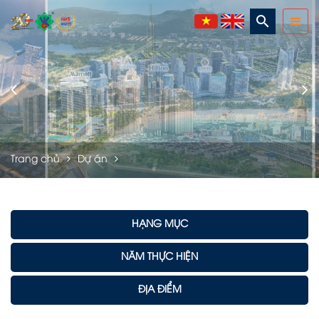
search
Trang chủ
Dự án
HẠNG MỤC
NĂM THỰC HIỆN
ĐỊA ĐIỂM