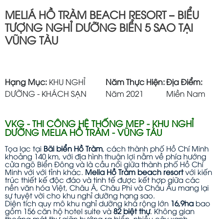
MELIÁ HỒ TRÀM BEACH RESORT – BIỂU
TƯỢNG NGHỈ DƯỠNG BIỂN 5 SAO TẠI
VŨNG TÀU
Hạng Mục:
KHU NGHỈ
Năm Thực Hiện:
Địa Điểm:
DƯỠNG - KHÁCH SẠN
Năm 2021
Miền Nam
VKG - THI CÔNG HỆ THỐNG MEP - KHU NGHỈ
DƯỠNG MELIA HỒ TRÀM - VŨNG TÀU
Tọa lạc tại
Bãi biển Hồ Tràm
, cách thành phố Hồ Chí Minh
khoảng 140 km, với địa hình thuận lợi nằm về phía hướng
cửa ngõ Biển Đông và là cầu nối giữa thành phố Hồ Chí
Minh với với tỉnh khác.
Melia Hồ Tràm beach resort
với kiến
trúc thiết kế độc đáo và tinh tế được kết hợp giữa các
nền văn hóa Việt, Châu Á, Châu Phi và Châu Âu mang lại
sự tuyệt vời cho khu nghỉ dưỡng hạng sao.
Diện tích quy mô khu nghỉ dưỡng khá rộng lớn
16,9ha
bao
gồm 156 căn hộ hotel suite và
82 biệt thự
. Không gian