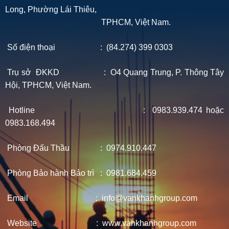
Long, Phường Lái Thiêu,
TPHCM, Việt Nam.
Số điện thoại : (84.274) 399 0303
Trụ sở ĐKKD : O4 Quang Trung, P. Thông Tây
Hội, TPHCM, Việt Nam.
Hotline : 0983.939.474 hoặc
0983.168.494
Phòng Đấu Thầu : 0974.910.447
Phòng Bảo hành Bảo trì : 0981.684.459
Email : info@vankhanhgroup.com
Website : www.vankhanhgroup.com