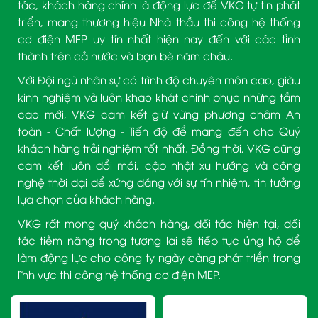
tác, khách hàng chính là động lực để VKG tự tin phát
triển, mang thương hiệu Nhà thầu thi công hệ thống
cơ điện MEP uy tín nhất hiện nay đến với các tỉnh
thành trên cả nước và bạn bè năm châu.
Với Đội ngũ nhân sự có trình độ chuyên môn cao, giàu
kinh nghiệm và luôn khao khát chinh phục những tầm
cao mới, VKG cam kết giữ vững phương châm An
toàn - Chất lượng - Tiến độ để mang đến cho Quý
khách hàng trải nghiệm tốt nhất. Đồng thời, VKG cũng
cam kết luôn đổi mới, cập nhật xu hướng và công
nghệ thời đại để xứng đáng với sự tín nhiệm, tin tưởng
lựa chọn của khách hàng.
VKG rất mong quý khách hàng, đối tác hiện tại, đối
tác tiềm năng trong tương lai sẽ tiếp tục ủng hộ để
làm động lực cho công ty ngày càng phát triển trong
lĩnh vực thi công hệ thống cơ điện MEP.