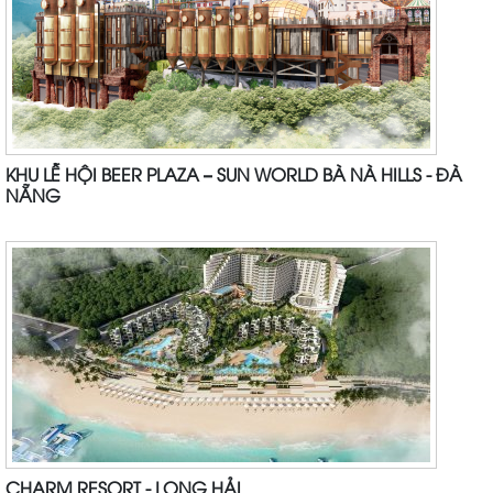
KHU LỄ HỘI BEER PLAZA – SUN WORLD BÀ NÀ HILLS - ĐÀ
NẴNG
CHARM RESORT - LONG HẢI