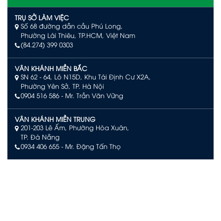
TRỤ SỞ LÀM VIỆC
Số 68 đường dẫn cầu Phú Long,
Phường Lái Thiêu, TP.HCM, Việt Nam
(84.274) 399 0303
VÂN KHÁNH MIỀN BẮC
SN 62 - 64, Lô N15D, Khu Tái Định Cư X2A,
Phường Yên Sở, TP. Hà Nội
0904 516 586
- Mr. Trần Văn Vững
VÂN KHÁNH MIỀN TRUNG
201-203 Lê Ấm, Phường Hòa Xuân,
TP. Đà Nẵng
0934 406 655 - Mr. Đặng Tấn Thọ
VÂN KHÁNH PHÚ QUỐC
Số L244, đường Limoni L2, Khu đô thị Sun Grand City New
An Thới, Đặc khu Phú Quốc, An Giang
0903 504 363 – Mr. Võ Văn Quan