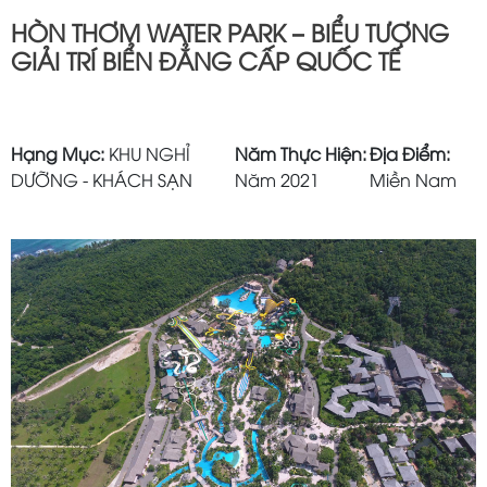
HÒN THƠM WATER PARK – BIỂU TƯỢNG
GIẢI TRÍ BIỂN ĐẲNG CẤP QUỐC TẾ
Hạng Mục:
KHU NGHỈ
Năm Thực Hiện:
Địa Điểm:
DƯỠNG - KHÁCH SẠN
Năm 2021
Miền Nam