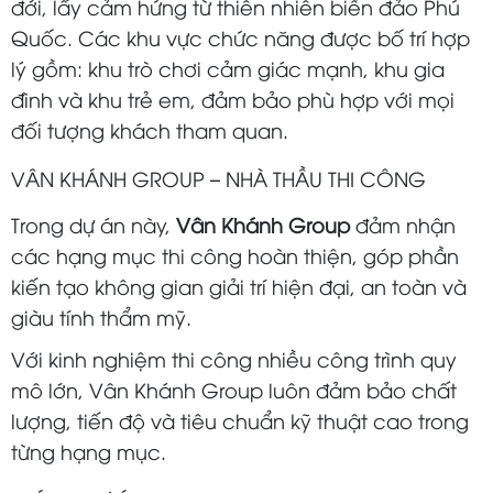
đới, lấy cảm hứng từ thiên nhiên biển đảo Phú
Quốc. Các khu vực chức năng được bố trí hợp
lý gồm: khu trò chơi cảm giác mạnh, khu gia
đình và khu trẻ em, đảm bảo phù hợp với mọi
đối tượng khách tham quan.
VÂN KHÁNH GROUP – NHÀ THẦU THI CÔNG
Trong dự án này,
Vân Khánh Group
đảm nhận
các hạng mục thi công hoàn thiện, góp phần
kiến tạo không gian giải trí hiện đại, an toàn và
giàu tính thẩm mỹ.
Với kinh nghiệm thi công nhiều công trình quy
mô lớn, Vân Khánh Group luôn đảm bảo chất
lượng, tiến độ và tiêu chuẩn kỹ thuật cao trong
từng hạng mục.