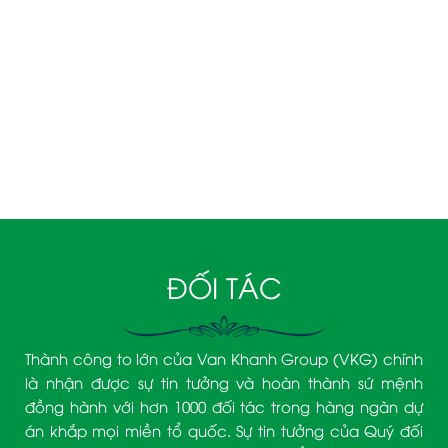
VÂN KHÁNH NHA TRANG
Tầng 29 KS. D'Qua Số 29 Phan Chu Trinh,
Phường Nha Trang, Tỉnh Khánh Hòa.
090 3939 474– Mr. Trịnh Văn Khanh
ĐỐI TÁC
Thành công to lớn của Van Khanh Group (VKG) chính
là nhận được sự tin tưởng và hoàn thành sứ mệnh
đồng hành với hơn 1000 đối tác trong hàng ngàn dự
án khắp mọi miền tổ quốc. Sự tin tưởng của Quý đối