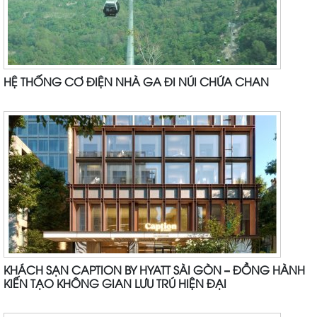
HỆ THỐNG CƠ ĐIỆN NHÀ GA ĐI NÚI CHỨA CHAN
KHÁCH SẠN CAPTION BY HYATT SÀI GÒN – ĐỒNG HÀNH
KIẾN TẠO KHÔNG GIAN LƯU TRÚ HIỆN ĐẠI