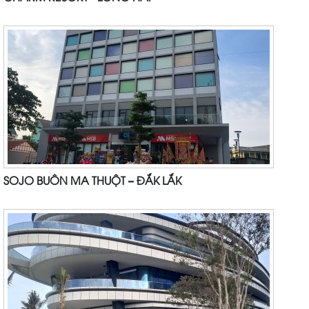
SOJO BUÔN MA THUỘT – ĐẮK LẮK