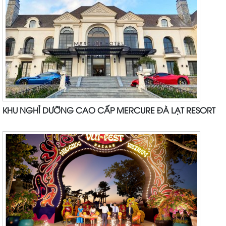
KHU NGHỈ DƯỠNG CAO CẤP MERCURE ĐÀ LẠT RESORT