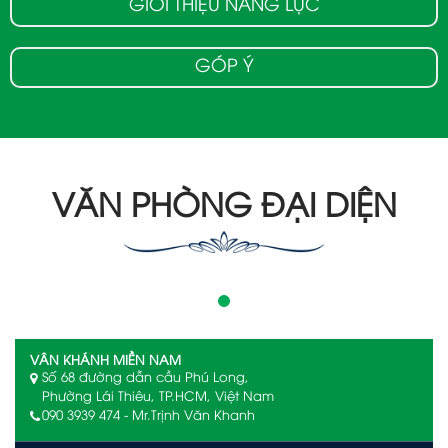
GIỚI THIỆU NĂNG LỰC
GÓP Ý
VĂN PHÒNG ĐẠI DIỆN
VÂN KHÁNH MIỀN NAM
Số 68 đường dẫn cầu Phú Long,
Phường Lái Thiêu, TP.HCM, Việt Nam
090 3939 474 - Mr.Trịnh Văn Khanh