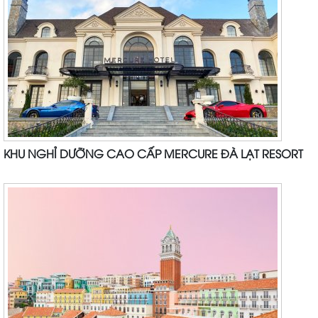
KHU NGHỈ DƯỠNG CAO CẤP MERCURE ĐÀ LẠT RESORT