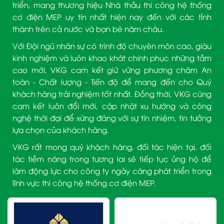
triển, mang thương hiệu Nhà thầu thi công hệ thống
cơ điện MEP uy tín nhất hiện nay đến với các tỉnh
thành trên cả nước và bạn bè năm châu.
Với Đội ngũ nhân sự có trình độ chuyên môn cao, giàu
kinh nghiệm và luôn khao khát chinh phục những tầm
cao mới, VKG cam kết giữ vững phương châm An
toàn - Chất lượng - Tiến độ để mang đến cho Quý
khách hàng trải nghiệm tốt nhất. Đồng thời, VKG cũng
cam kết luôn đổi mới, cập nhật xu hướng và công
nghệ thời đại để xứng đáng với sự tín nhiệm, tin tưởng
lựa chọn của khách hàng.
VKG rất mong quý khách hàng, đối tác hiện tại, đối
tác tiềm năng trong tương lai sẽ tiếp tục ủng hộ để
làm động lực cho công ty ngày càng phát triển trong
lĩnh vực thi công hệ thống cơ điện MEP.