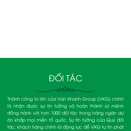
Phường Nha Trang, Tỉnh Khánh Hòa.
090 3939 474– Mr. Trịnh Văn Khanh
ĐỐI TÁC
Thành công to lớn của Van Khanh Group (VKG) chính
là nhận được sự tin tưởng và hoàn thành sứ mệnh
đồng hành với hơn 1000 đối tác trong hàng ngàn dự
án khắp mọi miền tổ quốc. Sự tin tưởng của Quý đối
tác, khách hàng chính là động lực để VKG tự tin phát