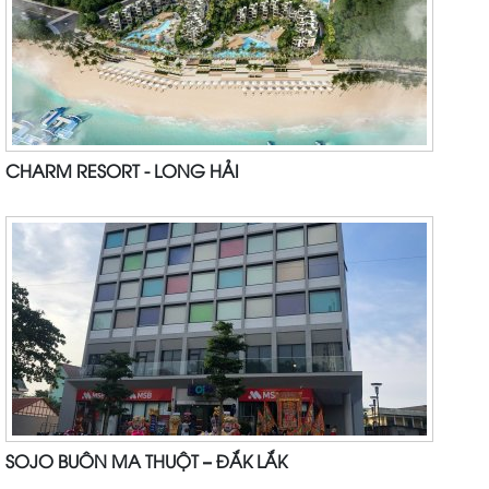
CHARM RESORT - LONG HẢI
SOJO BUÔN MA THUỘT – ĐẮK LẮK