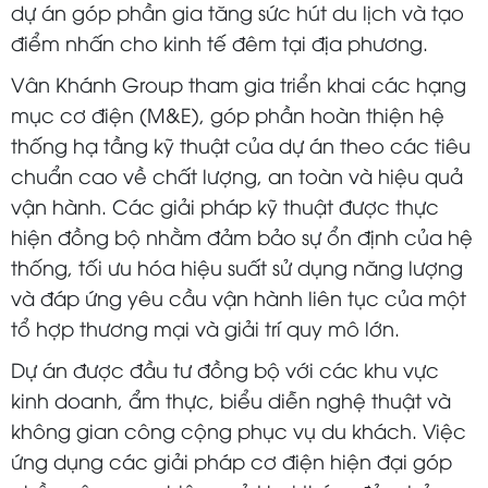
dự án góp phần gia tăng sức hút du lịch và tạo
điểm nhấn cho kinh tế đêm tại địa phương.
Vân Khánh Group tham gia triển khai các hạng
mục cơ điện (M&E), góp phần hoàn thiện hệ
thống hạ tầng kỹ thuật của dự án theo các tiêu
chuẩn cao về chất lượng, an toàn và hiệu quả
vận hành. Các giải pháp kỹ thuật được thực
hiện đồng bộ nhằm đảm bảo sự ổn định của hệ
thống, tối ưu hóa hiệu suất sử dụng năng lượng
và đáp ứng yêu cầu vận hành liên tục của một
tổ hợp thương mại và giải trí quy mô lớn.
Dự án được đầu tư đồng bộ với các khu vực
kinh doanh, ẩm thực, biểu diễn nghệ thuật và
không gian công cộng phục vụ du khách. Việc
ứng dụng các giải pháp cơ điện hiện đại góp