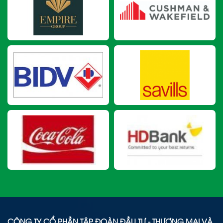
CÔNG TY CỔ PHẦN TẬP ĐOÀN ĐẦU TƯ - THƯƠNG MẠI VÀ