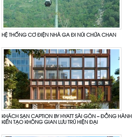
HỆ THỐNG CƠ ĐIỆN NHÀ GA ĐI NÚI CHỨA CHAN
KHÁCH SẠN CAPTION BY HYATT SÀI GÒN – ĐỒNG HÀNH
KIẾN TẠO KHÔNG GIAN LƯU TRÚ HIỆN ĐẠI