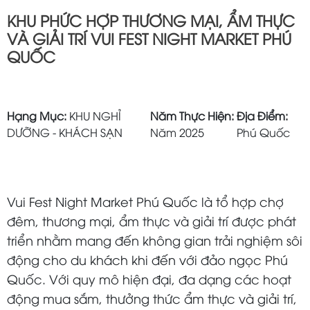
KHU PHỨC HỢP THƯƠNG MẠI, ẨM THỰC
VÀ GIẢI TRÍ VUI FEST NIGHT MARKET PHÚ
QUỐC
Hạng Mục:
KHU NGHỈ
Năm Thực Hiện:
Địa Điểm:
DƯỠNG - KHÁCH SẠN
Năm 2025
Phú Quốc
Vui Fest Night Market Phú Quốc là tổ hợp chợ
đêm, thương mại, ẩm thực và giải trí được phát
triển nhằm mang đến không gian trải nghiệm sôi
động cho du khách khi đến với đảo ngọc Phú
Quốc. Với quy mô hiện đại, đa dạng các hoạt
động mua sắm, thưởng thức ẩm thực và giải trí,