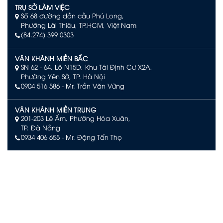
TRỤ SỞ LÀM VIỆC
Số 68 đường dẫn cầu Phú Long,
Phường Lái Thiêu, TP.HCM, Việt Nam
(84.274) 399 0303
VÂN KHÁNH MIỀN BẮC
SN 62 - 64, Lô N15D, Khu Tái Định Cư X2A,
Phường Yên Sở, TP. Hà Nội
0904 516 586
- Mr. Trần Văn Vững
VÂN KHÁNH MIỀN TRUNG
201-203 Lê Ấm, Phường Hòa Xuân,
TP. Đà Nẵng
0934 406 655 - Mr. Đặng Tấn Thọ
VÂN KHÁNH PHÚ QUỐC
Số L244, đường Limoni L2, Khu đô thị Sun Grand City New
An Thới, Đặc khu Phú Quốc, An Giang
0903 504 363 – Mr. Võ Văn Quan
VÂN KHÁNH NHA TRANG
Tầng 29 KS. D'Qua Số 29 Phan Chu Trinh,