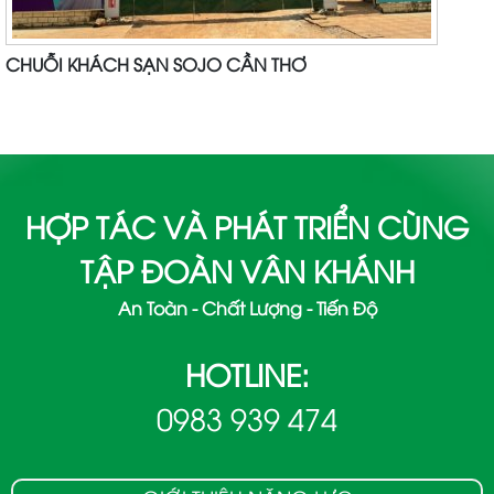
CHUỖI KHÁCH SẠN SOJO CẦN THƠ
HỢP TÁC VÀ PHÁT TRIỂN CÙNG
TẬP ĐOÀN VÂN KHÁNH
An Toàn - Chất Lượng - Tiến Độ
HOTLINE:
0983 939 474