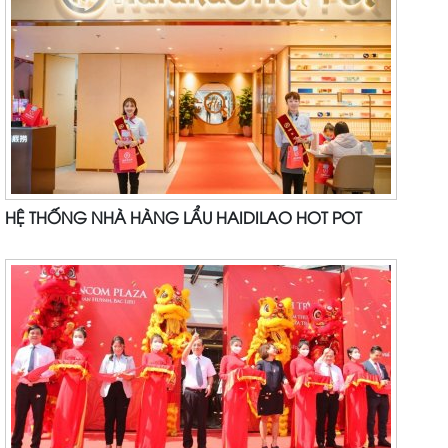
HỆ THỐNG NHÀ HÀNG LẨU HAIDILAO HOT POT