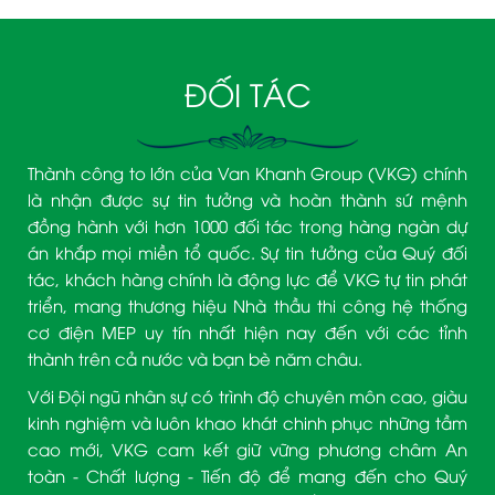
ĐỐI TÁC
Thành công to lớn của Van Khanh Group (VKG) chính
là nhận được sự tin tưởng và hoàn thành sứ mệnh
đồng hành với hơn 1000 đối tác trong hàng ngàn dự
án khắp mọi miền tổ quốc. Sự tin tưởng của Quý đối
tác, khách hàng chính là động lực để VKG tự tin phát
triển, mang thương hiệu Nhà thầu thi công hệ thống
cơ điện MEP uy tín nhất hiện nay đến với các tỉnh
thành trên cả nước và bạn bè năm châu.
Với Đội ngũ nhân sự có trình độ chuyên môn cao, giàu
kinh nghiệm và luôn khao khát chinh phục những tầm
cao mới, VKG cam kết giữ vững phương châm An
toàn - Chất lượng - Tiến độ để mang đến cho Quý