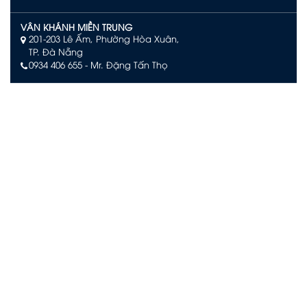
VÂN KHÁNH MIỀN TRUNG
201-203 Lê Ấm, Phường Hòa Xuân,
TP. Đà Nẵng
0934 406 655 - Mr. Đặng Tấn Thọ
VÂN KHÁNH PHÚ QUỐC
Số L244, đường Limoni L2, Khu đô thị Sun Grand City New
An Thới, Đặc khu Phú Quốc, An Giang
0903 504 363 – Mr. Võ Văn Quan
VÂN KHÁNH NHA TRANG
Tầng 29 KS. D'Qua Số 29 Phan Chu Trinh,
Phường Nha Trang, Tỉnh Khánh Hòa.
090 3939 474– Mr. Trịnh Văn Khanh