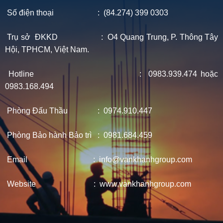
Số điện thoại : (84.274) 399 0303
Trụ sở ĐKKD : O4 Quang Trung, P. Thông Tây
Hội, TPHCM, Việt Nam.
Hotline : 0983.939.474 hoặc
0983.168.494
Phòng Đấu Thầu : 0974.910.447
Phòng Bảo hành Bảo trì : 0981.684.459
Email : info@vankhanhgroup.com
Website : www.vankhanhgroup.com