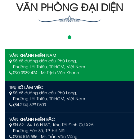
VĂN PHÒNG ĐẠI DIỆN
VÂN KHÁNH MIỀN NAM
Số 68 đường dẫn cầu Phú Long,
Phường Lái Thiêu, TP.HCM, Việt Nam
090 3939 474 - Mr.Trịnh Văn Khanh
TRỤ SỞ LÀM VIỆC
Số 68 đường dẫn cầu Phú Long,
Phường Lái Thiêu, TP.HCM, Việt Nam
(84.274) 399 0303
VÂN KHÁNH MIỀN BẮC
SN 62 - 64, Lô N15D, Khu Tái Định Cư X2A,
Phường Yên Sở, TP. Hà Nội
0904 516 586
- Mr. Trần Văn Vững