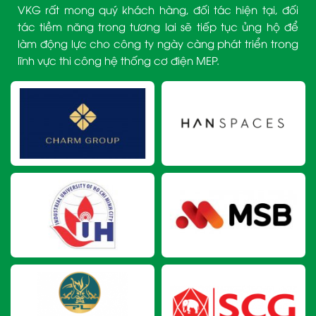
VKG rất mong quý khách hàng, đối tác hiện tại, đối
tác tiềm năng trong tương lai sẽ tiếp tục ủng hộ để
làm động lực cho công ty ngày càng phát triển trong
lĩnh vực thi công hệ thống cơ điện MEP.