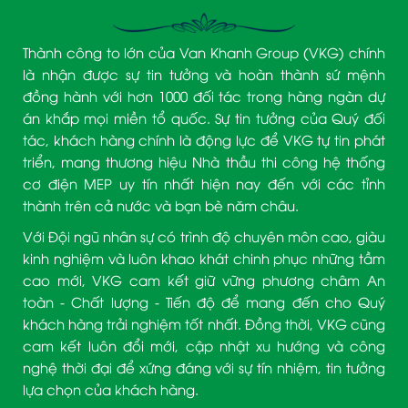
Thành công to lớn của Van Khanh Group (VKG) chính
là nhận được sự tin tưởng và hoàn thành sứ mệnh
đồng hành với hơn 1000 đối tác trong hàng ngàn dự
án khắp mọi miền tổ quốc. Sự tin tưởng của Quý đối
tác, khách hàng chính là động lực để VKG tự tin phát
triển, mang thương hiệu Nhà thầu thi công hệ thống
cơ điện MEP uy tín nhất hiện nay đến với các tỉnh
thành trên cả nước và bạn bè năm châu.
Với Đội ngũ nhân sự có trình độ chuyên môn cao, giàu
kinh nghiệm và luôn khao khát chinh phục những tầm
cao mới, VKG cam kết giữ vững phương châm An
toàn - Chất lượng - Tiến độ để mang đến cho Quý
khách hàng trải nghiệm tốt nhất. Đồng thời, VKG cũng
cam kết luôn đổi mới, cập nhật xu hướng và công
nghệ thời đại để xứng đáng với sự tín nhiệm, tin tưởng
lựa chọn của khách hàng.