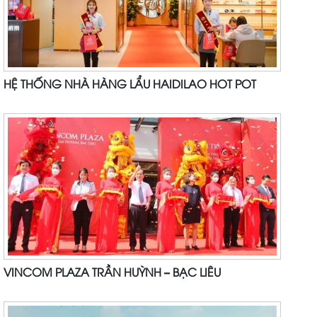
HỆ THỐNG NHÀ HÀNG LẨU HAIDILAO HOT POT
VINCOM PLAZA TRẦN HUỲNH – BẠC LIÊU