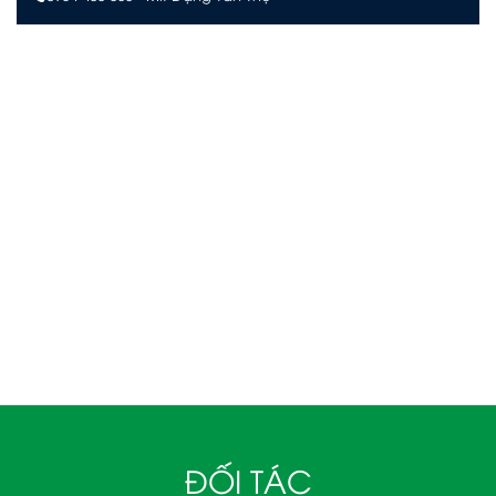
VÂN KHÁNH PHÚ QUỐC
Số L244, đường Limoni L2, Khu đô thị Sun Grand City New
An Thới, Đặc khu Phú Quốc, An Giang
0903 504 363 – Mr. Võ Văn Quan
VÂN KHÁNH NHA TRANG
Tầng 29 KS. D'Qua Số 29 Phan Chu Trinh,
Phường Nha Trang, Tỉnh Khánh Hòa.
090 3939 474– Mr. Trịnh Văn Khanh
ĐỐI TÁC