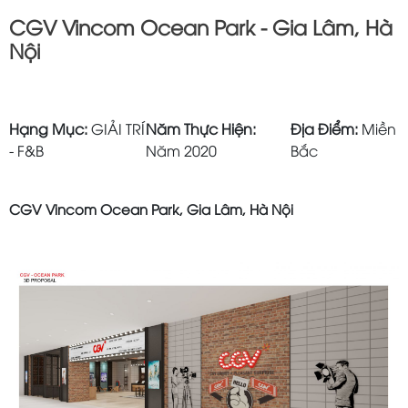
CGV Vincom Ocean Park - Gia Lâm, Hà
Nội
Hạng Mục:
GIẢI TRÍ
Năm Thực Hiện:
Địa Điểm:
Miền
- F&B
Năm 2020
Bắc
CGV Vincom Ocean Park, Gia Lâm, Hà Nội