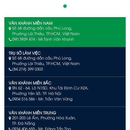
VÂN KHÁNH MIỀN NAM
Số 68 đường dẫn cầu Phú Long,
Phường Lái Thiêu, TP.HCM, Việt Nam
090 3939 474 - Mr.Trịnh Văn Khanh
TRỤ SỞ LÀM VIỆC
Số 68 đường dẫn cầu Phú Long,
Phường Lái Thiêu, TP.HCM, Việt Nam
(84.274) 399 0303
VÂN KHÁNH MIỀN BẮC
SN 62 - 64, Lô N15D, Khu Tái Định Cư X2A,
Phường Yên Sở, TP. Hà Nội
0904 516 586
- Mr. Trần Văn Vững
VÂN KHÁNH MIỀN TRUNG
201-203 Lê Ấm, Phường Hòa Xuân,
TP. Đà Nẵng
0934 406 655 - Mr. Đặng Tấn Thọ