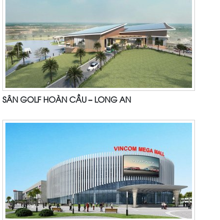
SÂN GOLF HOÀN CẦU – LONG AN